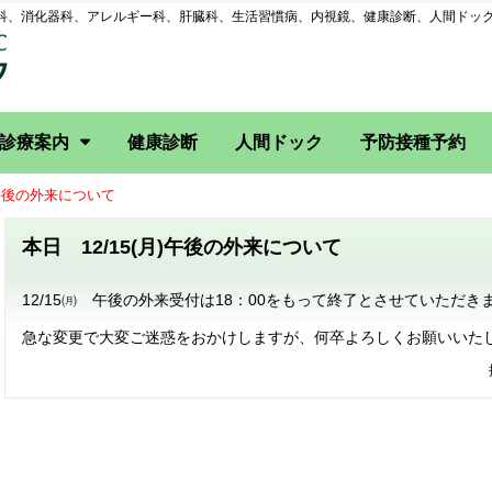
科、消化器科、アレルギー科、肝臓科、生活習慣病、内視鏡、健康診断、人間ドッ
診療案内
健康診断
人間ドック
予防接種予約
月)午後の外来について
一般内科・消化器科
肝臓・循環器外来
内視鏡システム
本日 12/15(月)午後の外来について
12/15㈪ 午後の外来受付は18：00をもって終了とさせていただき
急な変更で大変ご迷惑をおかけしますが、何卒よろしくお願いいた