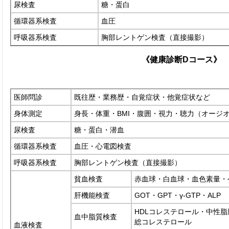
尿検査
糖・蛋白
循環器系検査
血圧
呼吸器系検査
胸部レントゲン検査（直接撮影）
《健康診断Dコース》
医師問診
既往歴・業務歴・自覚症状・他覚症状など
身体測定
身長・体重・BMI・腹囲・視力・聴力（オージ
尿検査
糖・蛋白・潜血
循環器系検査
血圧・心電図検査
呼吸器系検査
胸部レントゲン検査（直接撮影）
貧血検査
赤血球・白血球・血色素量・
肝機能検査
GOT・GPT・γ-GTP・ALP
HDLコレステロール・中性脂
血中脂質検査
総コレステロール
血液検査