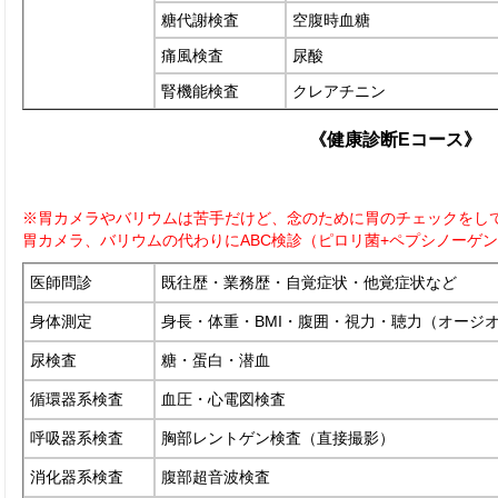
糖代謝検査
空腹時血糖
痛風検査
尿酸
腎機能検査
クレアチニン
《健康診断Eコース》
※胃カメラやバリウムは苦手だけど、念のために胃のチェックをし
胃カメラ、バリウムの代わりにABC検診（ピロリ菌+ペプシノーゲ
医師問診
既往歴・業務歴・自覚症状・他覚症状など
身体測定
身長・体重・BMI・腹囲・視力・聴力（オージ
尿検査
糖・蛋白・潜血
循環器系検査
血圧・心電図検査
呼吸器系検査
胸部レントゲン検査（直接撮影）
消化器系検査
腹部超音波検査