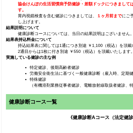
協会けんぽの生活習慣病予防健診・差額ドックにつきまして
す。
胃内視鏡検査を含む健診につきましては、
１ヶ月前まで
にご
し上げます。
結果説明について
健康診断コースについては、当日の結果説明はございません
結果表持込料金について
持込結果表に関しては1通につき別途 ￥1,100（税込）を頂
2通目からは1枚に付き別途 ￥550（税込）を頂戴いたします
実施している健診の主な例
特定健診、後期高齢者健診
労働安全衛生法に基づく一般健康診断（雇入時、定期
特殊健診
（有機溶剤業務従事者健診、電離放射線取扱者健診、
健康診断コース一覧
《健康診断Aコース（法定健