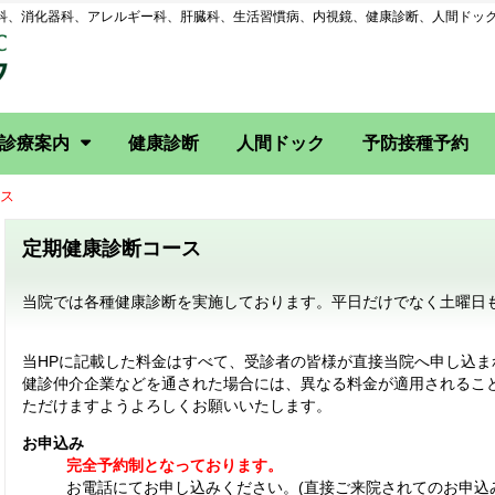
科、消化器科、アレルギー科、肝臓科、生活習慣病、内視鏡、健康診断、人間ドッ
診療案内
健康診断
人間ドック
予防接種予約
ス
一般内科・消化器科
肝臓・循環器外来
内視鏡システム
定期健康診断コース
当院では各種健康診断を実施しております。平日だけでなく土曜日
当HPに記載した料金はすべて、受診者の皆様が直接当院へ申し込ま
健診仲介企業などを通された場合には、異なる料金が適用されるこ
ただけますようよろしくお願いいたします。
お申込み
完全予約制となっております。
お電話にてお申し込みください。(直接ご来院されてのお申込