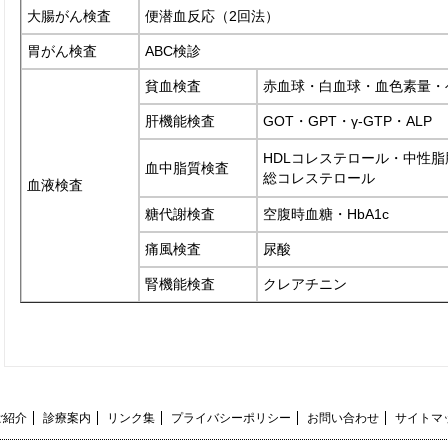
大腸がん検査
便潜血反応（2回法）
胃がん検査
ABC検診
貧血検査
赤血球・白血球・血色素量・
肝機能検査
GOT・GPT・γ-GTP・ALP
HDLコレステロール・中性脂
血中脂質検査
総コレステロール
血液検査
糖代謝検査
空腹時血糖・HbA1c
痛風検査
尿酸
腎機能検査
クレアチニン
ご紹介
診療案内
リンク集
プライバシーポリシー
お問い合わせ
サイトマ